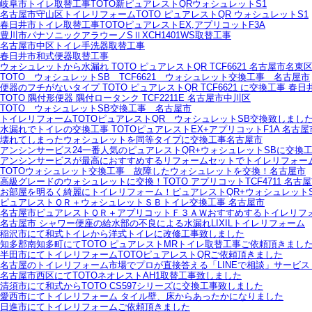
岐阜市トイレ取替工事TOTO新ピュアレストQRウォシュレットS1
名古屋市守山区トイレリフォームTOTO ピュアレストQR ウォシュレットS1
春日井市トイレ取替工事TOTOピュアレストEX,アプリコットF3A
豊川市パナソニックアラウーノSⅡXCH1401WS取替工事
名古屋市中区トイレ手洗器取替工事
春日井市和式便器取替工事
ウォシュレットから水漏れ TOTO ピュアレストQR TCF6621 名古屋市名東
TOTO ウォシュレットSB TCF6621 ウォシュレット交換工事 名古屋市
便器のフチがないタイプ TOTO ピュアレストQR TCF6621 に交換工事 春日
TOTO 隅付形便器 隅付ロータンク TCF2211E 名古屋市中川区
TOTO ウォシュレットSB交換工事 名古屋市
トイレリフォームTOTOピュアレストQR ウォシュレットSB交換致しまし
水漏れでトイレの交換工事 TOTOピュアレストEX+アプリコットF1A 名古屋
壊れてしまったウォシュレットを同等タイプに交換工事名古屋市
アンシンサービス24一番人気のピュアレストQR+ウォシュレットSBに交換
アンシンサービスが最高におすすめするリフォームセットでトイレリフォー
TOTOウォシュレット交換工事 故障したウォシュレットを交換！名古屋市
高級グレードのウォシュレットに交換！TOTO アプリコットTCF4711 名古
お部屋を明るく綺麗にトイレリフォーム！ピュアレストQR+ウォシュレットS
ピュアレストＱＲ＋ウォシュレットＳＢトイレ交換工事 名古屋市
名古屋市ピュアレストＱＲ＋アプリコットＦ３ＡＷおすすめするトイレリフ
名古屋市 シャワー便座の給水部の不良による水漏れLIXILトイレリフォーム
稲沢市にて和式トイレから洋式トイレに改修工事致しました
知多郡南知多町にてTOTO ピュアレストMRトイレ取替工事ご依頼頂きまし
半田市にてトイレリフォームTOTOピュアレストQRご依頼頂きました
名古屋のトイレリフォーム市場でプロが直接答える「LINEで相談」サービ
名古屋市西区にてTOTOネオレストAH1取替工事致しました
清須市にて和式からTOTO CS597シリーズに交換工事致しました
愛西市にてトイレリフォーム タイル壁、床からあったかになりました
日進市にてトイレリフォームご依頼頂きました