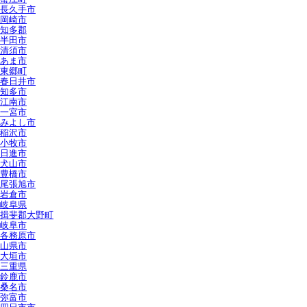
長久手市
岡崎市
知多郡
半田市
清須市
あま市
東郷町
春日井市
知多市
江南市
一宮市
みよし市
稲沢市
小牧市
日進市
犬山市
豊橋市
尾張旭市
岩倉市
岐阜県
揖斐郡大野町
岐阜市
各務原市
山県市
大垣市
三重県
鈴鹿市
桑名市
弥富市