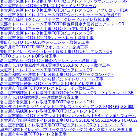
名古屋市東区トイレ交換工事TOTOピュアレストQR ウオシュレットSB
名古屋市西区TOTOピュアレストQRトイレリフォーム
名古屋市東区トイレ交換工事TOTOピュアレストQR アプリコットF1A
名古屋市北区トイレリフォームTOTOウオシュレット一体型便器ZJ1
名古屋市緑区リクシル サティス グレード6トイレ取替工事
恵那市トイレリフォーム工事TOTO床置床排水大便器ピュアレストQR
安城市トイレリフォーム工事TOTO ピュアレストQR
名古屋市北区トイレ交換工事TOTOピュアレストQR
名古屋市北区TOTO TCF116ウォームレット取替工事
豊田市TOTO TCF 6623ウォシュレット取替え工事
春日井市TOTOTCF 6623ウオシュレット交換工事
豊田市トイレ・ウォシュレット取替工事TOTOピュアレストQR
TOTOピュアレストQR取替工事
名古屋市西区TOTO TCF 6543ウォシュレット取替工事
鈴鹿市TOTO 和風改造用床置便器CS501Fスワレット取付工事
大垣市トイレリフォーム工事TOTOピュアレストQR
東海市和式から洋式トイレ改修工事TOTOパブリックコンパクト
名古屋市守山区店舗和式から様式にトイレリフォーム工事
名古屋市東区便器TOTO ピュアレストQRトイレ交換工事
名古屋市守山区TOTOネオレストDH2トイレ取替工事
名古屋市瑞穂区トイレ取替工事TOTOピュアレストQR ウォシュレットSB
大垣市TOTO和式便器から洋式便器設置工事
名古屋市名東区トイレ取替工事TOTOネオレストDH1
2020年2月発売新商品トイレ ピュアレストEX,ピュアレストQR,GG,GG-800
名古屋市瑞穂区トイレ取替工事TOTO ピュアレストEX
名古屋市港区TOTO ピュアレストQR ウォシュレットSBトイレ床リフォーム
名古屋市守山区和式トイレ改修工事TOTO CS510BM SS511BABFS TCF662
名古屋市南区トイレ取替工事TOTOピュアレストQRウォシュレットS1
瀬戸市和式トイレからパブリックコンパクト便器 タンク式トイレ改修工事
名古屋市中村区TOTOトイレ交換工事