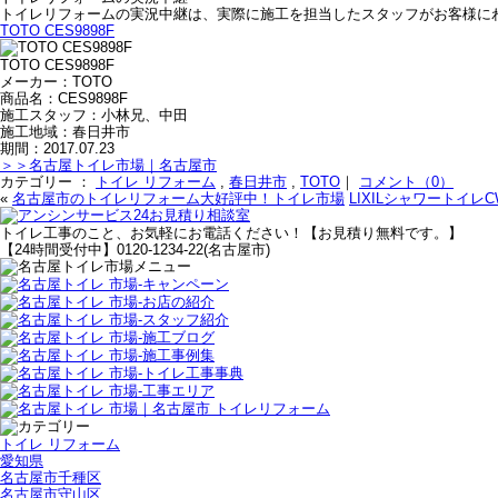
トイレリフォームの実況中継は、実際に施工を担当したスタッフがお客様に
TOTO CES9898F
TOTO CES9898F
メーカー：TOTO
商品名：CES9898F
施工スタッフ：小林兄、中田
施工地域：春日井市
期間：2017.07.23
＞＞名古屋トイレ市場｜名古屋市
カテゴリー ：
トイレ リフォーム
,
春日井市
,
TOTO
｜
コメント（0）
«
名古屋市のトイレリフォーム大好評中！トイレ市場
LIXILシャワートイレCW
トイレ工事のこと、お気軽にお電話ください！【お見積り無料です。】
【24時間受付中】0120-1234-22(名古屋市)
トイレ リフォーム
愛知県
名古屋市千種区
名古屋市守山区