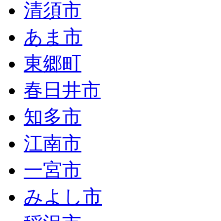
清須市
あま市
東郷町
春日井市
知多市
江南市
一宮市
みよし市