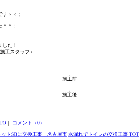
。
です＞＜；
た＾＾；
ました！
（施工スタッフ）
施工前
施工後
TO
｜
コメント（0）
レットSBに交換工事 名古屋市
水漏れでトイレの交換工事 TOT