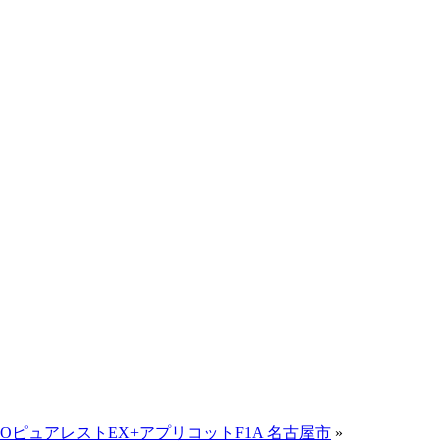
OピュアレストEX+アプリコットF1A 名古屋市
»