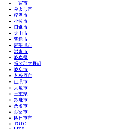
一宮市
みよし市
稲沢市
小牧市
日進市
犬山市
豊橋市
尾張旭市
岩倉市
岐阜県
揖斐郡大野町
岐阜市
各務原市
山県市
大垣市
三重県
鈴鹿市
桑名市
弥富市
四日市市
TOTO
LIXIL