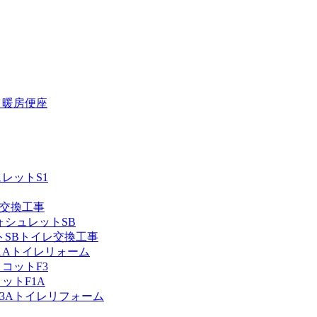
 暖房便座
レットS1
レ交換工事
ォシュレットSB
トSBトイレ交換工事
1Aトイレリォーム
コットF3
ットF1A
F3Aトイレリフォーム