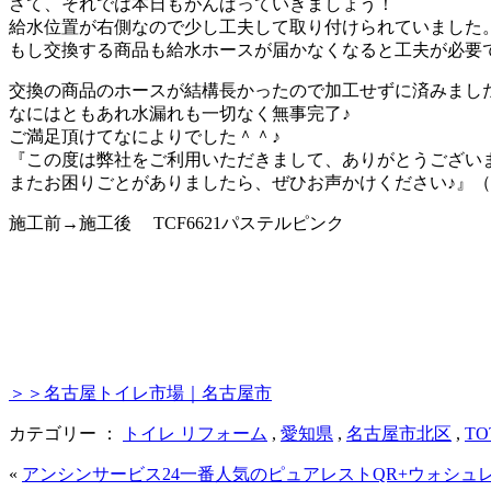
さて、それでは本日もがんばっていきましょう！
給水位置が右側なので少し工夫して取り付けられていました
もし交換する商品も給水ホースが届かなくなると工夫が必要
交換の商品のホースが結構長かったので加工せずに済みまし
なにはともあれ水漏れも一切なく無事完了♪
ご満足頂けてなによりでした＾＾♪
『この度は弊社をご利用いただきまして、ありがとうござい
またお困りごとがありましたら、ぜひお声かけください♪』
施工前→施工後 TCF6621パステルピンク
＞＞名古屋トイレ市場｜名古屋市
カテゴリー ：
トイレ リフォーム
,
愛知県
,
名古屋市北区
,
TO
«
アンシンサービス24一番人気のピュアレストQR+ウォシュ