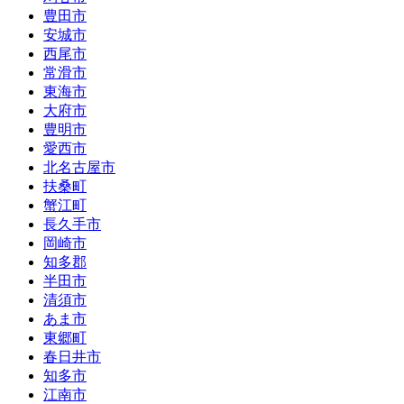
豊田市
安城市
西尾市
常滑市
東海市
大府市
豊明市
愛西市
北名古屋市
扶桑町
蟹江町
長久手市
岡崎市
知多郡
半田市
清須市
あま市
東郷町
春日井市
知多市
江南市