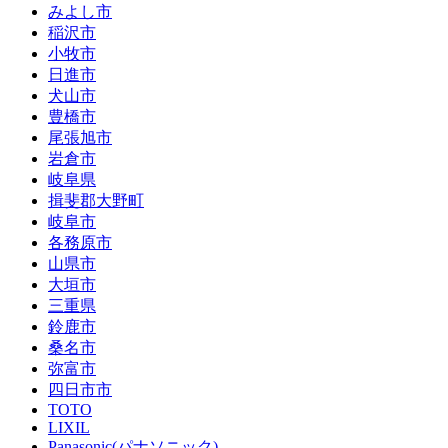
みよし市
稲沢市
小牧市
日進市
犬山市
豊橋市
尾張旭市
岩倉市
岐阜県
揖斐郡大野町
岐阜市
各務原市
山県市
大垣市
三重県
鈴鹿市
桑名市
弥富市
四日市市
TOTO
LIXIL
Panasonic(パナソニック)