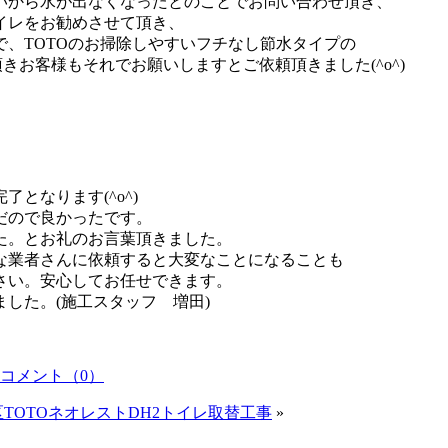
いから水が出なくなったとのことでお問い合わせ頂き、
イレをお勧めさせて頂き、
、TOTOのお掃除しやすいフチなし節水タイプの
きお客様もそれでお願いしますとご依頼頂きました(^o^)
となります(^o^)
だので良かったです。
た。とお礼のお言葉頂きました。
な業者さんに依頼すると大変なことになることも
さい。安心してお任せできます。
した。(施工スタッフ 増田)
コメント（0）
TOTOネオレストDH2トイレ取替工事
»