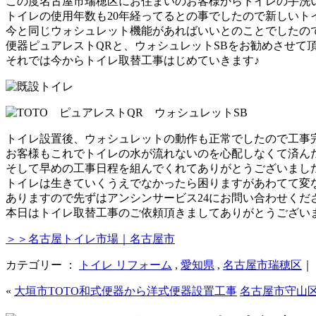
この度名古屋市瑞穂区にお住まいのお客様からトイレの手洗
トイレの使用年数も20年経ってるとの事でしたので新しいト
今と同じウォシュレット機能があればいいとのことでしたので
便器ピュアレストQRと、ウォシュレットSBをお勧めさせて頂
それでは今からトイレ取替工事はじめていきます♪
トイレ設置後、ウォシュレットの動作も正常でしたので工事完了
お客様もこれでトイレの水が流れないのを心配しなくて済ん
そして早めの工事日程を組んでくれてありがとうございまし
トイレは生きていくうえでなかったら困りますがあわてて変
ありますので先ずはアンシンサービス24にお問い合わせくだ
本日はトイレ取替工事のご依頼頂きましてありがとうございま
＞＞名古屋トイレ市場｜名古屋市
カテゴリー ：
トイレ リフォーム
,
愛知県
,
名古屋市瑞穂区
｜
«
大垣市TOTO和式便器から洋式便器設置工事
名古屋市守山区