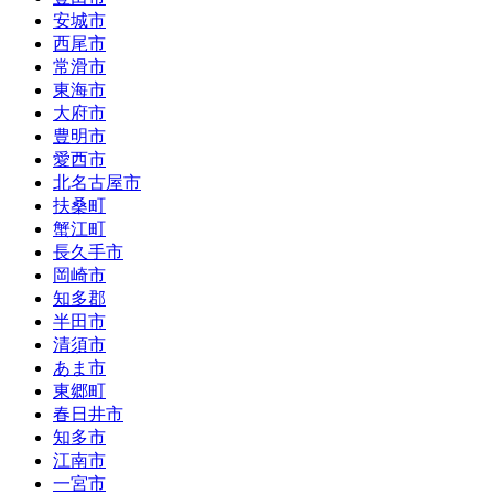
安城市
西尾市
常滑市
東海市
大府市
豊明市
愛西市
北名古屋市
扶桑町
蟹江町
長久手市
岡崎市
知多郡
半田市
清須市
あま市
東郷町
春日井市
知多市
江南市
一宮市