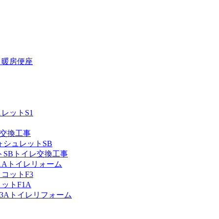
 暖房便座
レットS1
レ交換工事
ォシュレットSB
トSBトイレ交換工事
1Aトイレリォーム
コットF3
ットF1A
F3Aトイレリフォーム