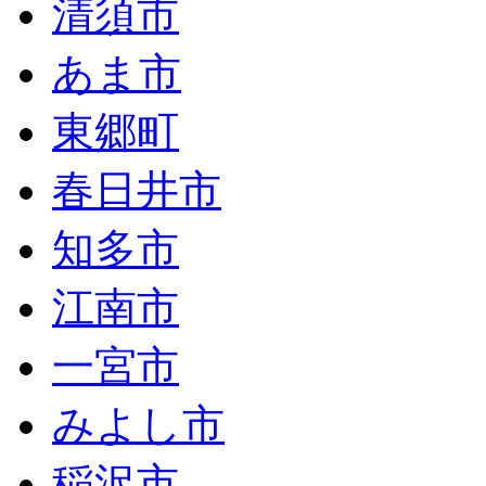
清須市
あま市
東郷町
春日井市
知多市
江南市
一宮市
みよし市
稲沢市