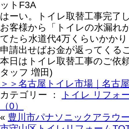
はーい。トイレ取替工事完了
お客様から「トイレの水漏れ
てたら水道代4万くらいかか
申請出せばお金が返ってくる
本日はトイレ取替工事のご依頼
タッフ 増田)
＞＞名古屋トイレ市場｜名古
カテゴリー ：
トイレ リフォ
（0）
«
豊川市パナソニックアラウーノ
市守山区トイレリフォームTOT