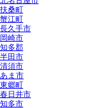
北名古屋市
扶桑町
蟹江町
長久手市
岡崎市
知多郡
半田市
清須市
あま市
東郷町
春日井市
知多市