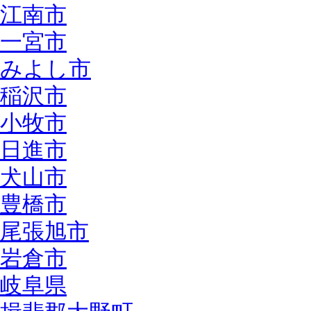
江南市
一宮市
みよし市
稲沢市
小牧市
日進市
犬山市
豊橋市
尾張旭市
岩倉市
岐阜県